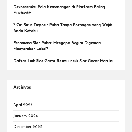
Dekonstruksi Pola Kemenangan di Platform Paling
Fluktuatif
7 Ciri Situs Deposit Pulsa Tanpa Potongan yang Wajib
Anda Ketahui
Fenomena Slot Pulsa: Mengapa Begitu Digemari
Masyarakat Lokal?
Daftar Link Slot Gacor Resmi untuk Slot Gacor Hari Ini
Archives
April 2026
January 2026
December 2025