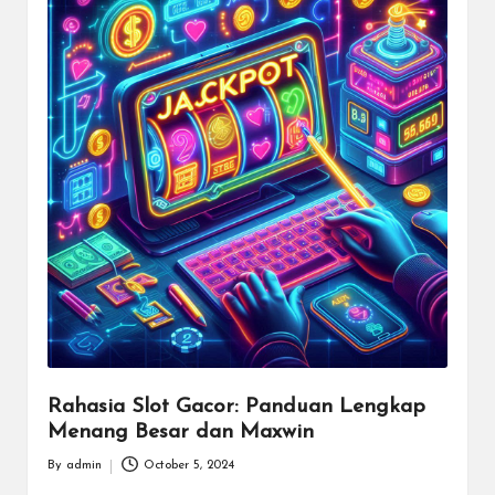
Rahasia Slot Gacor: Panduan Lengkap
Menang Besar dan Maxwin
By
admin
October 5, 2024
Posted