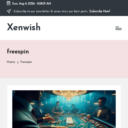
Sun, Aug 9, 2026
-
8:08:01 AM
Subscribe to our newsletter & never miss our best posts.
Subscribe Now!
Skip
to
Xenwish
content
freespin
Home
freespin