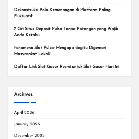
Dekonstruksi Pola Kemenangan di Platform Paling
Fluktuatif
7 Ciri Situs Deposit Pulsa Tanpa Potongan yang Wajib
Anda Ketahui
Fenomena Slot Pulsa: Mengapa Begitu Digemari
Masyarakat Lokal?
Daftar Link Slot Gacor Resmi untuk Slot Gacor Hari Ini
Archives
April 2026
January 2026
December 2025