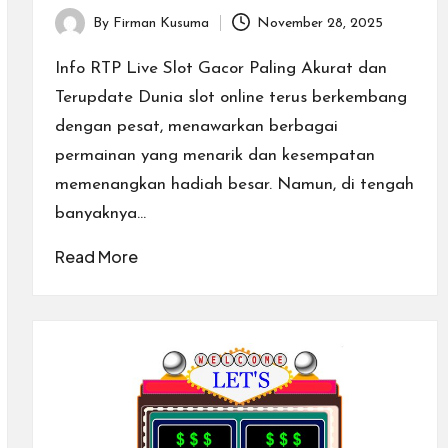
By
Firman Kusuma
November 28, 2025
Posted
by
Info RTP Live Slot Gacor Paling Akurat dan
Terupdate Dunia slot online terus berkembang
dengan pesat, menawarkan berbagai
permainan yang menarik dan kesempatan
memenangkan hadiah besar. Namun, di tengah
banyaknya…
Read More