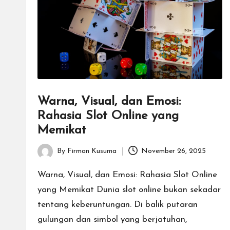
Warna, Visual, dan Emosi:
Rahasia Slot Online yang
Memikat
By
Firman Kusuma
November 26, 2025
Posted
by
Warna, Visual, dan Emosi: Rahasia Slot Online
yang Memikat Dunia slot online bukan sekadar
tentang keberuntungan. Di balik putaran
gulungan dan simbol yang berjatuhan,