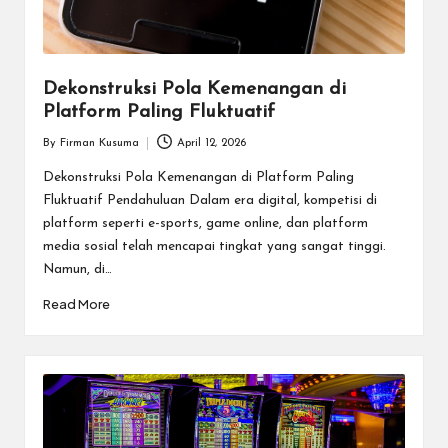
Dekonstruksi Pola Kemenangan di
Platform Paling Fluktuatif
By
Firman Kusuma
April 12, 2026
Posted
by
Dekonstruksi Pola Kemenangan di Platform Paling
Fluktuatif Pendahuluan Dalam era digital, kompetisi di
platform seperti e-sports, game online, dan platform
media sosial telah mencapai tingkat yang sangat tinggi.
Namun, di…
Read More