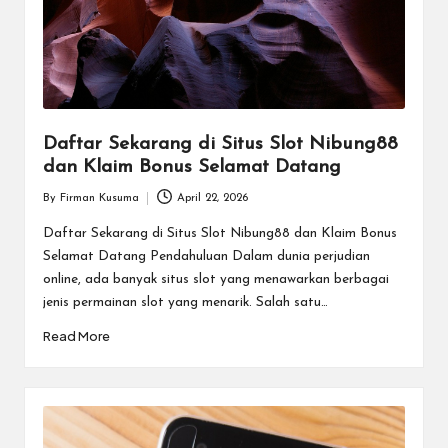
Daftar Sekarang di Situs Slot Nibung88
dan Klaim Bonus Selamat Datang
By
Firman Kusuma
April 22, 2026
Posted
by
Daftar Sekarang di Situs Slot Nibung88 dan Klaim Bonus
Selamat Datang Pendahuluan Dalam dunia perjudian
online, ada banyak situs slot yang menawarkan berbagai
jenis permainan slot yang menarik. Salah satu…
Read More