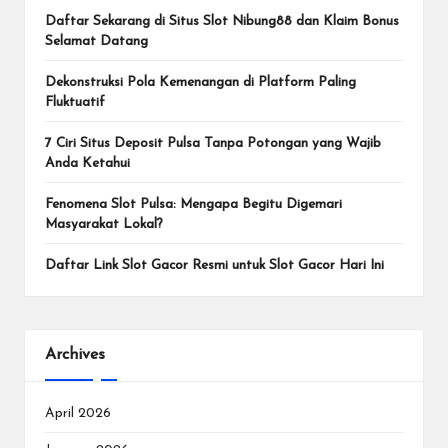
Daftar Sekarang di Situs Slot Nibung88 dan Klaim Bonus
Selamat Datang
Dekonstruksi Pola Kemenangan di Platform Paling
Fluktuatif
7 Ciri Situs Deposit Pulsa Tanpa Potongan yang Wajib
Anda Ketahui
Fenomena Slot Pulsa: Mengapa Begitu Digemari
Masyarakat Lokal?
Daftar Link Slot Gacor Resmi untuk Slot Gacor Hari Ini
Archives
April 2026