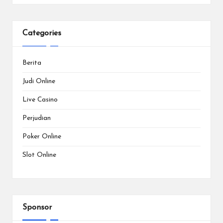
Categories
Berita
Judi Online
Live Casino
Perjudian
Poker Online
Slot Online
Sponsor